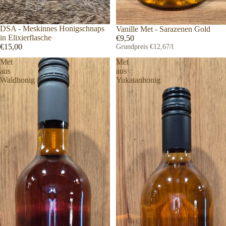
DSA - Meskinnes Honigschnaps
Vanille Met - Sarazenen Gold
in Elixierflasche
€9,50
€15,00
Grundpreis
€12,67/l
Met
Met
aus
aus
Waldhonig
Yukatanhonig