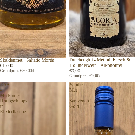
Drachenglut - Met mit Kirsch &
Skaldenmet - Saltatio Mortis
Holunderwein - Alkoholfrei
€15,00
€9,00
Grundpreis
€30,00/l
Grundpreis
€9,00/l
DSA
Vanille
-
Met
Meskinnes
-
Honigschnaps
Sarazenen
in
Gold
Elixierflasche