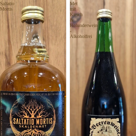
Saltatio
Met
Mortis
mit
Kirsch
&
Holunderwein
-
Alkoholfrei