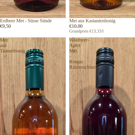
Erdbeer Met - Süsse Sünde
Met aus Kastanienhonig
€9,50
€10,00
Grundpreis
€13,33/l
Met
Waldbeer-
aus
Apfel
Tannenhonig
Met
-
Ronjas
Räuberschluck