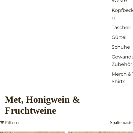
Weste
Kopfbed
g
Taschen
Gürtel
Schuhe
Gewand
Zubehör
Merch & 
Shirts
Met, Honigwein &
Fruchtweine
Filtern
Spaltenraste