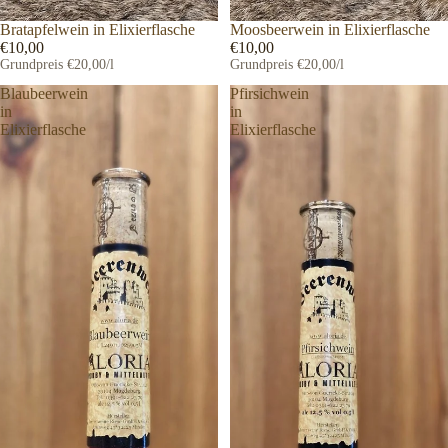
Bratapfelwein in Elixierflasche
Moosbeerwein in Elixierflasche
€10,00
€10,00
Grundpreis
€20,00/l
Grundpreis
€20,00/l
Blaubeerwein
Pfirsichwein
in
in
Elixierflasche
Elixierflasche