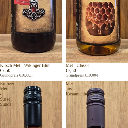
Kirsch Met - Wikinger Blut
Met - Classic
€7,50
€7,50
Grundpreis
€10,00/l
Grundpreis
€10,00/l
Erdbeer
Met
Met
aus
-
Kastanienhonig
Süsse
Sünde