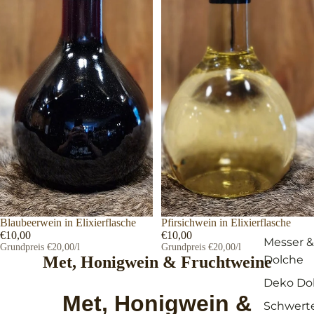
Blaubeerwein in Elixierflasche
Pfirsichwein in Elixierflasche
€10,00
€10,00
Messer &
Grundpreis
€20,00/l
Grundpreis
€20,00/l
Dolche
Met, Honigwein & Fruchtweine
Deko Do
Met, Honigwein &
Schwert