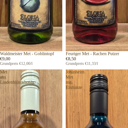
Waldmeister Met - Goblintopf
Feuriger Met - Rachen Putzer
€9,00
€8,50
Grundpreis
€12,00/l
Grundpreis
€11,33/l
Met
Jotunheim
aus
Met
Lindenblütenhonig
mit
Eisminze