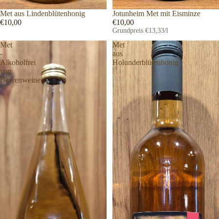
Met aus Lindenblütenhonig
Jotunheim Met mit Eisminze
€10,00
€10,00
Grundpreis
€13,33/l
Met
Met
-
aus
Alkoholfrei
Holunderblütenhonig
von
Beerenweine