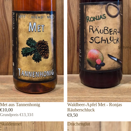
Schm
Met aus Tannenhonig
Waldbeer-Apfel Met - Ronjas
€10,00
Räuberschluck
Grundpreis
€13,33/l
€9,50
Skaldenmet
Drachenglut
-
-