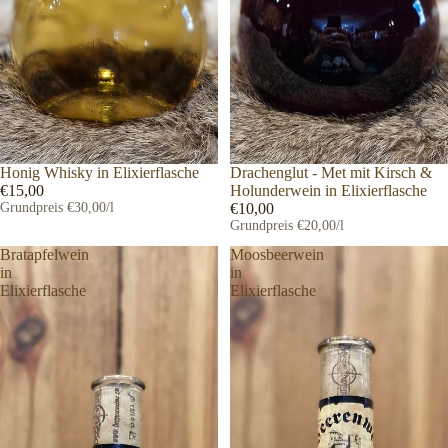
Honig Whisky in Elixierflasche
Drachenglut - Met mit Kirsch &
€15,00
Holunderwein in Elixierflasche
Grundpreis
€30,00/l
€10,00
Grundpreis
€20,00/l
Bratapfelwein
Moosbeerwein
in
in
Elixierflasche
Elixierflasche