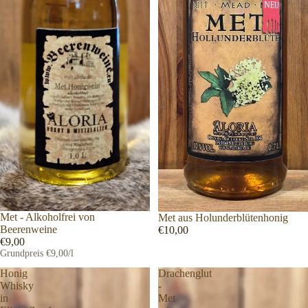
Met - Alkoholfrei von
Met aus Holunderblütenhonig
Beerenweine
€10,00
€9,00
Grundpreis
€9,00/l
Honig
Drachenglut
Whisky
-
in
Met