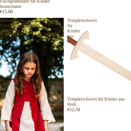
Fischgrätmuster für Kinder
braun/natur
€15,00
Mittelalter
Templerschwert
Kinderkleid
für
zweifarbig
Kinder
aus
Holz
Templerschwert für Kinder aus
Holz
€12,50