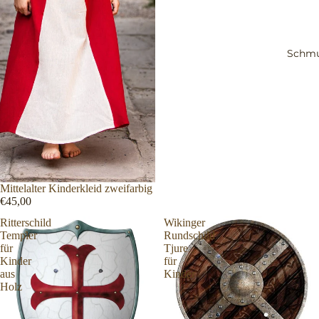
Schm
Mittelalter Kinderkleid zweifarbig
€45,00
Ritterschild
Wikinger
Templer
Rundschild
für
Tjure
Kinder
für
aus
Kinder
Holz