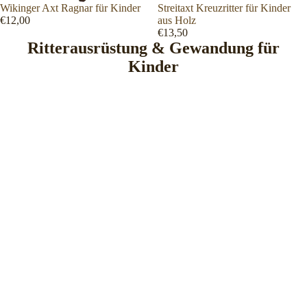
Wikinger Axt Ragnar für Kinder
Streitaxt Kreuzritter für Kinder
€12,00
aus Holz
€13,50
Ritterausrüstung & Gewandung für
Kinder
Kinder Gewandung,
Schwerter & Rüstung –
Ausrüstung für kleine
Ritter & Maid
Ob für das nächste Mittelalterfest, den
Besuch auf der Burg, Fasching oder
spannende Abenteuer im heimischen