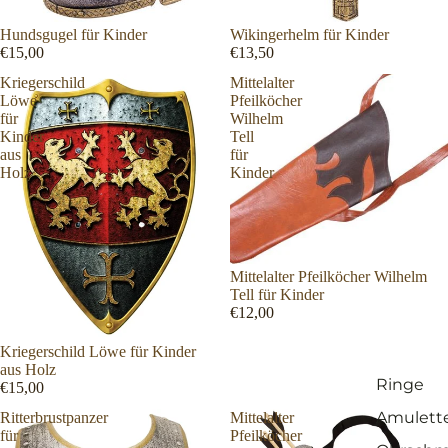
Hundsgugel für Kinder
Wikingerhelm für Kinder
€15,00
€13,50
Kriegerschild
Mittelalter
Löwe
Pfeilköcher
für
Wilhelm
Kinder
Tell
aus
für
Holz
Kinder
Mittelalter Pfeilköcher Wilhelm
Tell für Kinder
€12,00
Kriegerschild Löwe für Kinder
aus Holz
Ringe
€15,00
Amulett
Ritterbrustpanzer
Mittelalter
für
Pfeilköcher