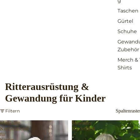
g
Taschen
Gürtel
Schuhe
Gewand
Zubehör
Merch & 
Shirts
Ritterausrüstung &
Gewandung für Kinder
Filtern
Spaltenraste
Mittelalter
Mittelalter
Kurzarmhemd
Kinderkleid
für
Kinder