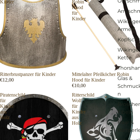
Ohrsch
Kinder
Robin
Hood
Armsch
für
Kinder
Wikinge
Armeif
Kopfsch
Wikinge
Kette
Thorsh
Ritterbrustpanzer für Kinder
Mittelalter Pfeilköcher Robin
Glas &
€12,00
Hood für Kinder
€10,00
Schmuck
n
Piratenschild
Ritterschild
für
Wolf
Brosche
Kinder
für
aus
Kinder
Fibeln
Holz
aus
Haar &
Holz
Bartperl