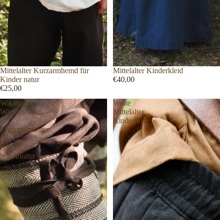
Mittelalter Kurzarmhemd für
Mittelalter Kinderkleid
Kinder natur
€40,00
€25,00
Wikinger
Weite
Wadenwickel
Mittelalter
in
Kinderhose
Fischgrätmuster
für
Kinder
braun/natur