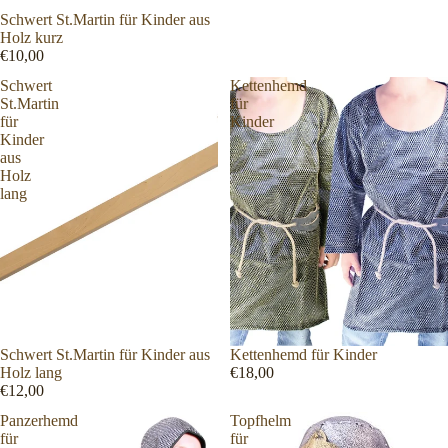
Schwert St.Martin für Kinder aus
Holz kurz
€10,00
Schwert
Kettenhemd
St.Martin
für
für
Kinder
Kinder
aus
Holz
lang
Schwert St.Martin für Kinder aus
Kettenhemd für Kinder
Holz lang
€18,00
€12,00
Panzerhemd
Topfhelm
für
für