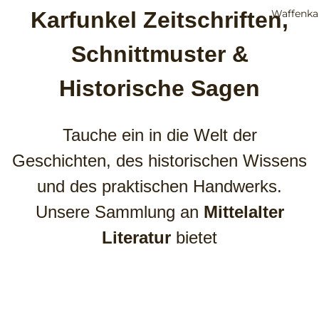
Waffenk
Karfunkel Zeitschriften,
Schnittmuster &
Historische Sagen
Tauche ein in die Welt der
Geschichten, des historischen Wissens
und des praktischen Handwerks.
Unsere Sammlung an
Mittelalter
Literatur
bietet
Geschichtsbegeisterten, Reenactoren
und Schauwerker-Fans eine fundierte
Auswahl: Von den beliebten