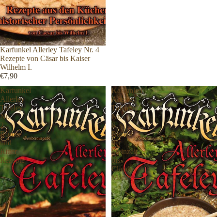
Karfunkel Allerley Tafeley Nr. 4
Rezepte von Cäsar bis Kaiser
Wilhelm I.
€7,90
Karfunkel
Karfunkel
Allerley
Allerley
Tafeley
Tafeley
Nr.
Nr.
2
6
Römer
Rezept
und
der
Ritter
Steinzeit
Rezepte
bis
Claude
Monet