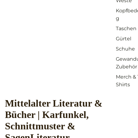
Weste
Kopfbed
g
Taschen
Gürtel
Schuhe
Gewand
Zubehör
Merch & 
Shirts
Mittelalter Literatur &
Bücher | Karfunkel,
Schnittmuster &
SagenLiteratur