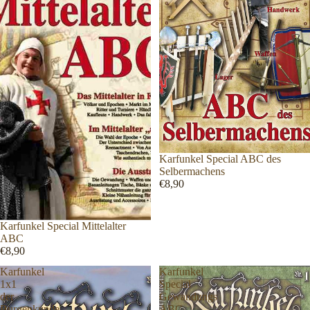
Karfunkel Special ABC des
Selbermachens
€8,90
Karfunkel Special Mittelalter
ABC
€8,90
Karfunkel
Karfunkel
1x1
Special
der
Gewandungs
Burgenkunde
ABC