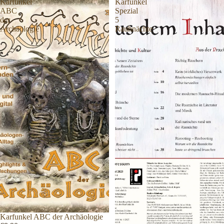
Karfunkel
Karfunkel
ABC
Spezial
der
5
Archäologie
Rauhnächte
Karfunkel ABC der Archäologie