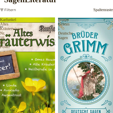
Filtern
Spaltenraste
Karfunkel
Brüder
Altes
Grimm
Kräuterwissen
-
Nr.
Deutsche
10
Sagen
mit
Poster