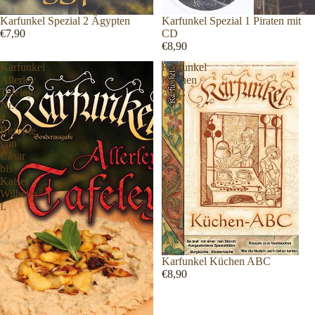
Karfunkel Spezial 2 Ägypten
Karfunkel Spezial 1 Piraten mit
€7,90
CD
€8,90
Karfunkel
Karfunkel
Allerley
Küchen
Tafeley
ABC
Nr.
4
Rezepte
von
Cäsar
bis
Kaiser
Wilhelm
I.
Karfunkel Küchen ABC
€8,90