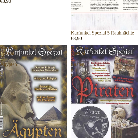
€8,90
Karfunkel Spezial 5 Rauhnächte
€8,90
Karfunkel
Karfunkel
Spezial
Spezial
2
1
Ägypten
Piraten
mit
CD