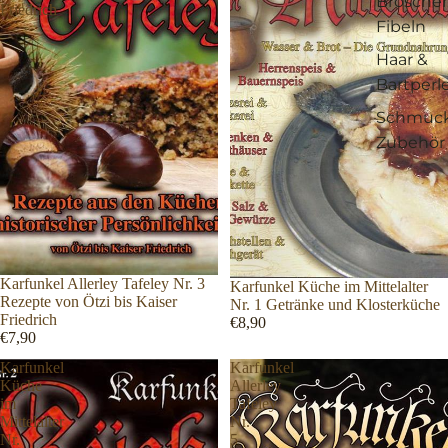
Brosche
Friedrich
Fibeln
Haar &
Bartperl
Schmuc
Zubehör
Karfunkel Allerley Tafeley Nr. 3
Karfunkel Küche im Mittelalter
Rezepte von Ötzi bis Kaiser
Nr. 1 Getränke und Klosterküche
Friedrich
€8,90
€7,90
Karfunkel
Karfunkel
Küche
Allerley
im
Tafeley
Mittelalter
Nr.
Nr.
5