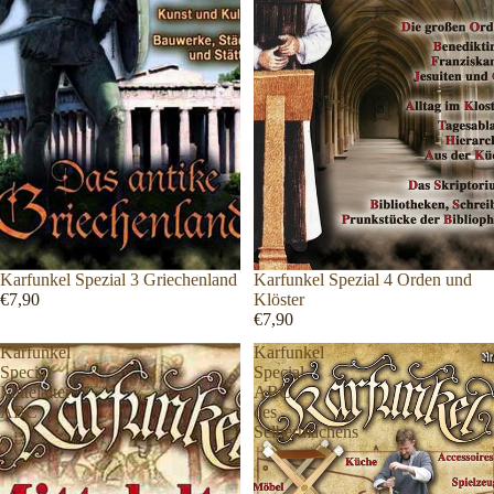
Karfunkel Spezial 3 Griechenland
Karfunkel Spezial 4 Orden und
€7,90
Klöster
€7,90
Karfunkel
Karfunkel
Special
Special
Mittelalter
ABC
ABC
des
Selbermachens