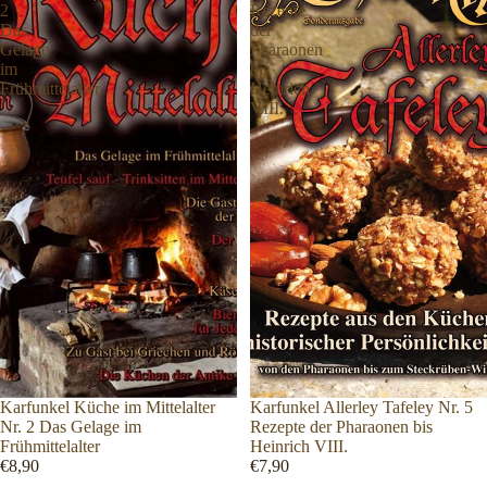
2
Rezepte
Das
der
Gelage
Pharaonen
im
bis
Frühmittelalter
Heinrich
VIII.
Karfunkel Küche im Mittelalter
Karfunkel Allerley Tafeley Nr. 5
Nr. 2 Das Gelage im
Rezepte der Pharaonen bis
Frühmittelalter
Heinrich VIII.
€8,90
€7,90