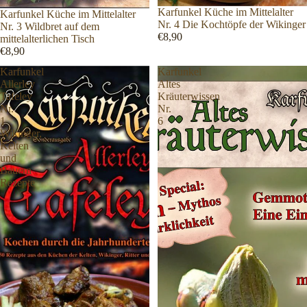
Karfunkel Küche im Mittelalter
Karfunkel Küche im Mittelalter
Nr. 4 Die Kochtöpfe der Wikinger
Nr. 3 Wildbret auf dem
€8,90
mittelalterlichen Tisch
€8,90
Karfunkel
Karfunkel
Allerley
Altes
Tafeley
Kräuterwissen
Nr.
Nr.
1
6
Wikinger,
Kelten
und
Bauern
Rezepte