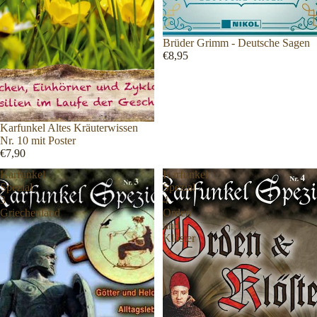
Brüder Grimm - Deutsche Sagen
€8,95
Karfunkel Altes Kräuterwissen
Nr. 10 mit Poster
€7,90
Karfunkel
Karfunkel
Spezial
Spezial
3
4
Griechenland
Orden
und
Klöster